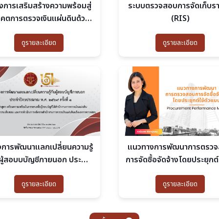
งการเสริมสร้างความพร้อมสู่
ระบบตรวจสอบการจัดเก็บรา
คตการตรวจเงินแผ่นดินด้วย
(RIS)
นโลยีดิจิทัล (Future-Ready
ดูรายละเอียด
ดูรายละเอียด
Digital SAO)
แนวทางการพัฒนาการตรว
การพัฒนาแลกเปลี่ยนความรู้
การจัดซื้อจัดจ้างโดยประยุกต์ใ
ผู้สอบบบัญชีภายนอก ประจำ
แบบ Procurement
บประมาณ พ.ศ. 2569 ครั้งที่ 1
ดูรายละเอียด
ดูรายละเอียด
Performance Model