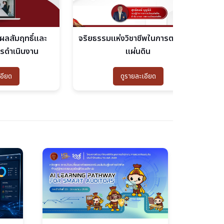
์และ
จริยธรรมแห่งวิชาชีพในการตรวจเงิน
พระราชบั
าน
แผ่นดิน
ว่าด้วยก
ดูรายละเอียด